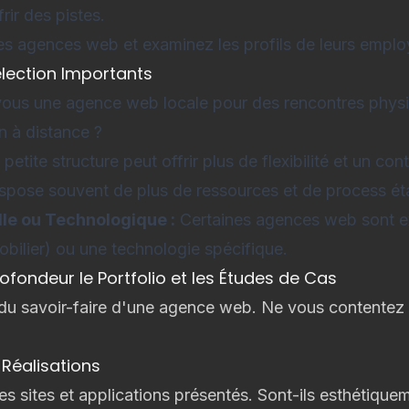
ir des pistes.
 agences web et examinez les profils de leurs emplo
élection Importants
ous une agence web locale pour des rencontres phys
n à distance ?
petite structure peut offrir plus de flexibilité et un con
pose souvent de plus de ressources et de process éta
lle ou Technologique :
Certaines agences web sont e
mobilier) ou une technologie spécifique.
rofondeur le Portfolio et les Études de Cas
ne du savoir-faire d'une agence web. Ne vous contentez
 Réalisations
s sites et applications présentés. Sont-ils esthétique