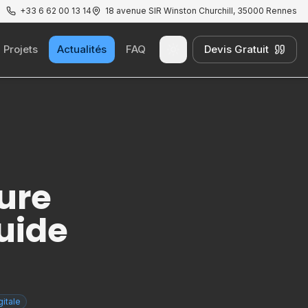
+33 6 62 00 13 14
18 avenue SIR Winston Churchill, 35000 Rennes
Projets
Actualités
FAQ
Devis Gratuit
Passer au thème clair
ure
uide
gitale