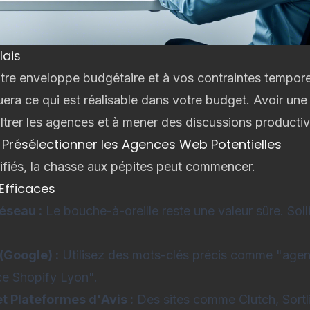
lais
otre enveloppe budgétaire et à vos contraintes tempo
uera ce qui est réalisable dans votre budget. Avoir un
iltrer les agences et à mener des discussions productiv
t Présélectionner les Agences Web Potentielles
rifiés, la chasse aux pépites peut commencer.
Efficaces
éseau :
Le bouche-à-oreille reste une valeur sûre. Soll
Google) :
Utilisez des mots-clés précis comme "agen
 Shopify Lyon".
t Plateformes d'Avis :
Des sites comme Clutch, Sortli