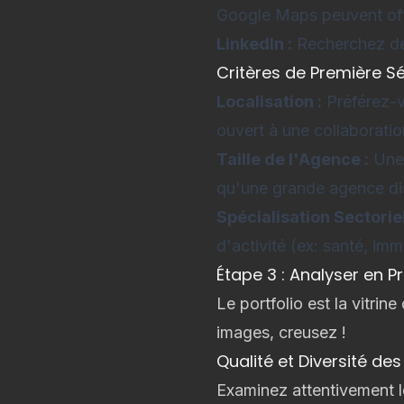
Google Maps peuvent offr
LinkedIn :
Recherchez des
Critères de Première S
Localisation :
Préférez-v
ouvert à une collaboratio
Taille de l'Agence :
Une 
qu'une grande agence dis
Spécialisation Sectorie
d'activité (ex: santé, im
Étape 3 : Analyser en P
Le portfolio est la vitri
images, creusez !
Qualité et Diversité des
Examinez attentivement le