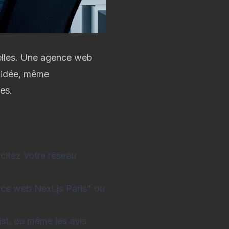
relles. Une agence web
e idée, même
es.
icitez votre réseau
ce web Next.js Paris" ou
st, ou même les avis