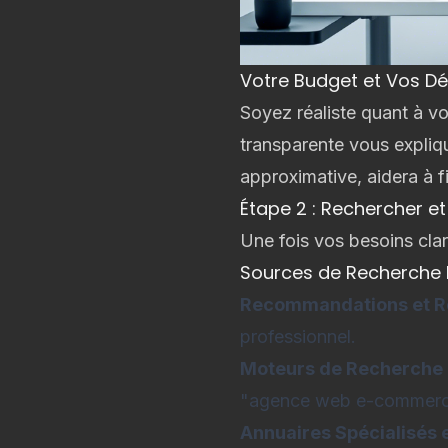
Votre Budget et Vos Dé
Soyez réaliste quant à v
transparente vous expliq
approximative, aidera à f
Étape 2 : Rechercher e
Une fois vos besoins cla
Sources de Recherche 
Recommandations et R
professionnel.
Moteurs de Recherche (
"agence web e-commerce
Annuaires Spécialisés e