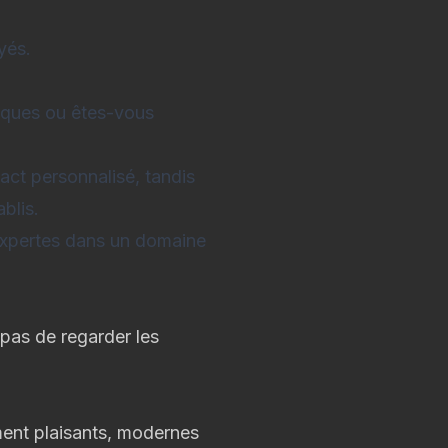
yés.
iques ou êtes-vous
tact personnalisé, tandis
blis.
xpertes dans un domaine
 pas de regarder les
ment plaisants, modernes