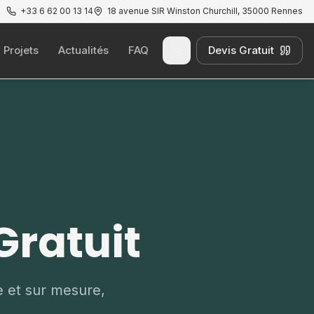
+33 6 62 00 13 14
18 avenue SIR Winston Churchill, 35000 Rennes
Projets
Actualités
FAQ
Devis Gratuit
Passer au thème clair
Gratuit
e et sur mesure,