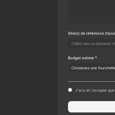
Site(s) de référence (facul
Budget estimé *
Choisissez une fourchett
J'ai lu et j'accepte q