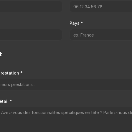
Pays *
t
restation *
eurs prestations...
étail *