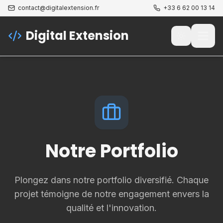
contact@digitalextension.fr
+33 6 62 00 13 14
Digital Extension
Passer au t
Ouvri
Notre Portfolio
Plongez dans notre portfolio diversifié. Chaque
projet témoigne de notre engagement envers la
qualité et l'innovation.