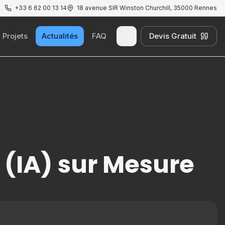
+33 6 62 00 13 14
18 avenue SIR Winston Churchill, 35000 Rennes
Projets
Actualités
FAQ
Devis Gratuit
Passer au thème clair
e (IA) sur Mesure