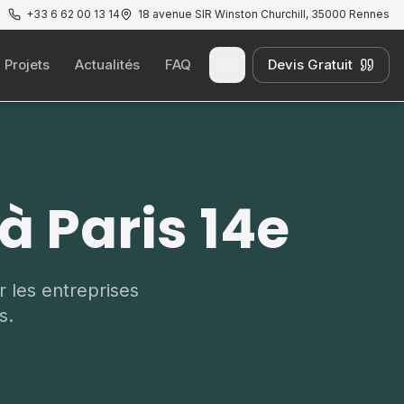
+33 6 62 00 13 14
18 avenue SIR Winston Churchill, 35000 Rennes
Projets
Actualités
FAQ
Devis Gratuit
Passer au thème clair
à Paris 14e
r les entreprises
s.