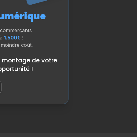
umérique
et commerçants
'à
1.500€
!
 moindre coût.
e montage de votre
portunité !