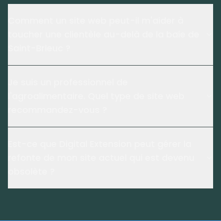
Comment un site web peut-il m'aider à
toucher une clientèle au-delà de la baie de
Saint-Brieuc ?
Je suis un professionnel de
l'agroalimentaire. Quel type de site web
recommandez-vous ?
Est-ce que Digital Extension peut gérer la
refonte de mon site actuel qui est devenu
obsolète ?